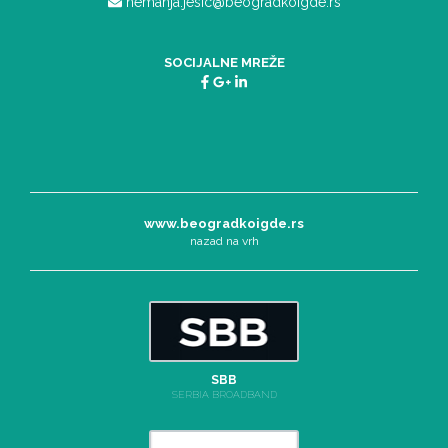
nemanja.jesic@beogradkoigde.rs
SOCIJALNE MREŽE
www.beogradkoigde.rs
nazad na vrh
SBB
SERBIA BROADBAND