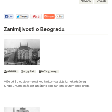
NAZAD
DALJE
Zanimljivosti o Beogradu
ADMIN
1:33 PM
NOV 5, 2015
Više od 80 odsto arheološkog kulturnog sloja iz nekadašnjeg
Singidunuma nažalost uništeno podizanjem savremenog grada.