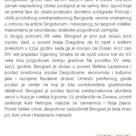
zamak nepravilnog oblika podignut je na samoj litici, ispod koje
se prema Savi do obale protezalo utvrđeno podgrađe. Položaj i
oblik prvobitnog srednjevekovnog Beograda, veoma smanjenog
u odnosu na antički Singidunum i nevezanog za njegove ostatke,
maksimalno je iskorištavao strateške pogodnosti zemljišta.
U drugoj polovini XIII veka, Beograd je prvi put došao pod
srpsku vlast, u posed kralja Dragutina, da bi opet s kratkim
prekidom u 1334. godini, kada ga je osvojio car Dušan, kroz ceo
XIV vek pripadao Ugarskoj. Smatra se da opšti uslovi sve do XV
veka nisu pogodovali širenju gradova. Na početku XV veka,
1403. godine, Beograd je došao u posed Stefana Lazarevića i
postao prestonica srpske Despotovine, ekonomski i kulturno
jake i razvijene feudalne države. Umesto perifernog grada
postao je centar na koji je bila usredsređena građevinska
delatnost. Beograd je postao tipična srednjovekovna utvrđena
varoš u kojoj je cvetala trgovina. Uz pristanište na Dunavu, pored
sadašnje kule Nebojše, nalaziia se carinarnica i riblja pijaca.
Pored Velike crkve, despotove zadužbinet Beograd je tada imao
još dve crkve i franjevački manastir.