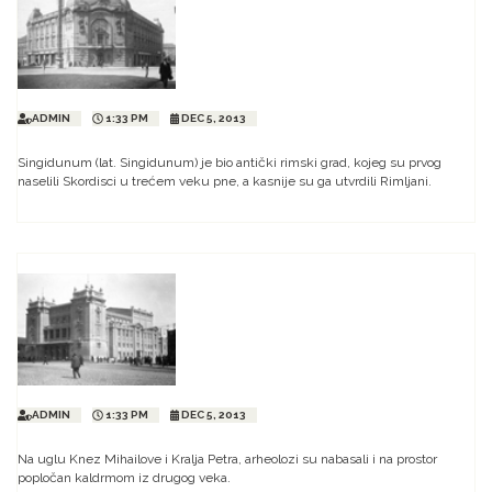
ADMIN
1:33 PM
DEC 5, 2013
Singidunum (lat. Singidunum) je bio antički rimski grad, kojeg su prvog
naselili Skordisci u trećem veku pne, a kasnije su ga utvrdili Rimljani.
ADMIN
1:33 PM
DEC 5, 2013
Na uglu Knez Mihailove i Kralja Petra, arheolozi su nabasali i na prostor
popločan kaldrmom iz drugog veka.