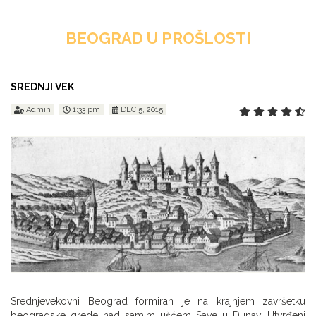
BEOGRAD U PROŠLOSTI
SREDNJI VEK
Admin
1:33 pm
DEC 5, 2015
Srednjevekovni Beograd formiran je na krajnjem završetku
beogradske grede nad samim ušćem Save u Dunav. Utvrđeni