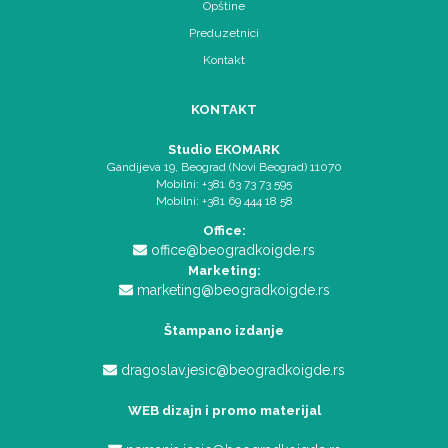
Opštine
Preduzetnici
Kontakt
KONTAKT
Studio EKOMARK
Gandijeva 19, Beograd (Novi Beograd) 11070
Mobilni: +381 63 73 73 595
Mobilni: +381 69 444 18 58
Office:
office@beogradkoigde.rs
Marketing:
marketing@beogradkoigde.rs
Štampano izdanje
dragoslav.jesic@beogradkoigde.rs
WEB dizajn i promo materijal