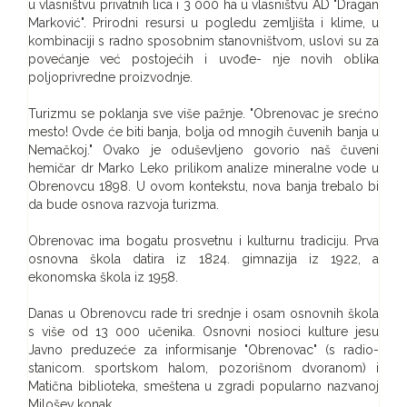
u vlasništvu privatnih lica i 3 000 ha u vlasništvu AD "Dragan
Marković". Prirodni resursi u pogledu zemljišta i klime, u
kombinaciji s radno sposobnim stanovništvom, uslovi su za
povećanje već postojećih i uvođe- nje novih oblika
poljoprivredne proizvodnje.
Turizmu se poklanja sve više pažnje. "Obrenovac je srećno
mesto! Ovde će biti banja, bolja od mnogih čuvenih banja u
Nemačkoj." Ovako je oduševljeno govorio naš čuveni
hemičar dr Marko Leko prilikom analize mineralne vode u
Obrenovcu 1898. U ovom kontekstu, nova banja trebalo bi
da bude osnova razvoja turizma.
Obrenovac ima bogatu prosvetnu i kulturnu tradiciju. Prva
osnovna škola datira iz 1824. gimnazija iz 1922, a
ekonomska škola iz 1958.
Danas u Obrenovcu rade tri srednje i osam osnovnih škola
s više od 13 000 učenika. Osnovni nosioci kulture jesu
Javno preduzeće za informisanje "Obrenovac" (s radio-
stanicom. sportskom halom, pozorišnom dvoranom) i
Matična biblioteka, smeštena u zgradi popularno nazvanoj
Milošev konak.