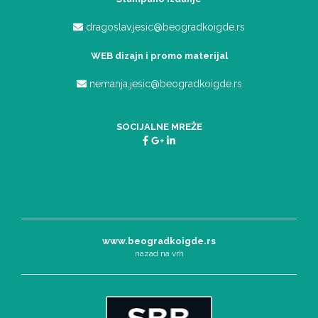
dragoslav.jesic@beogradkoigde.rs
WEB dizajn i promo materijal
nemanja.jesic@beogradkoigde.rs
SOCIJALNE MREŽE
www.beogradkoigde.rs
nazad na vrh