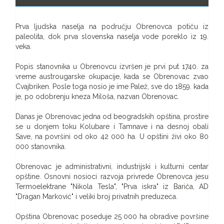
Prva ljudska naselja na području Obrenovca potiču iz
paleolita, dok prva slovenska naselja vode poreklo iz 19.
veka.
Popis stanovnika u Obrenovcu izvršen je prvi put 1740. za
vreme austrougarske okupacije, kada se Obrenovac zvao
Cvajbriken. Posle toga nosio je ime Palež, sve do 1859. kada
je, po odobrenju kneza Miloša, nazvan Obrenovac.
Danas je Obrenovac jedna od beogradskih opština, prostire
se u donjem toku Kolubare i Tamnave i na desnoj obali
Save, na površini od oko 42 000 ha. U opštini živi oko 80
000 stanovnika.
Obrenovac je administrativni, industrijski i kulturni centar
opštine. Osnovni nosioci razvoja privrede Obrenovca jesu
Termoelektrane "Nikola Tesla", "Prva iskra" iz Bariča, AD
"Dragan Marković" i veliki broj privatnih preduzeća.
Opština Obrenovac poseduje 25 000 ha obradive površine