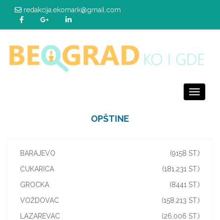
redakcija.ekomark@gmail.com
Toggle
navigati
OPŠTINE
BARAJEVO
(9158 ST.)
ČUKARICA
(181.231 ST.)
GROCKA
(8441 ST.)
VOŽDOVAC
(158.213 ST.)
LAZAREVAC
(26.006 ST.)