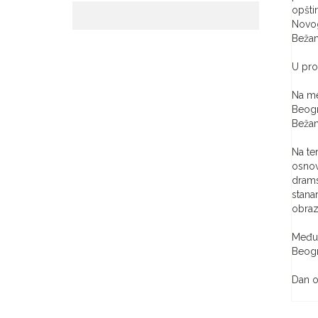
opštin
Novog
Bežan
U pro
Na me
Beogr
Bežani
Na te
osnov
drams
stana
obraz
Među 
Beogr
Dan o