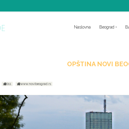
Naslovna
Beograd
B
OPŠTINA NOVI BE
011
www.novibeograd.rs