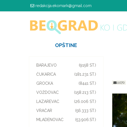
redakcija.ekomark@gmail.com
OPŠTINE
BARAJEVO
(9158 ST.)
ČUKARICA
(181.231 ST.)
11070
GROCKA
(8441 ST.)
VOŽDOVAC
(158.213 ST.)
LAZAREVAC
(26.006 ST.)
VRAČAR
(56.333 ST.)
MLADENOVAC
(53.906.ST.)