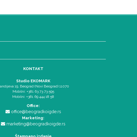
KONTAKT
Studio EKOMARK
andijeva 19, Beograd (Novi Beograd) 11070
Mobilni: +381 63 73 73 595
Mobilni: +381 69 444 18 58
Office:
office@beogradkoigde.rs
Marketing:
marketing@beogradkoigde.rs
Štampano izdanje