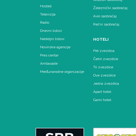
Hosteli
Železnički saobraćaj
Televizija
Avio saobraćaj
Radio
Rečni saobraćaj
Dnevni listovi
Nedeljni listovi
HOTELI
Novinske agencije
Pet zvezdica
Pres centar
Četiri zvezdice
Ambasade
Tri zvezdice
Međunarodne organizacije
Dve zvezdice
Jedna zvezdica
Apart hotel
Garni hotel