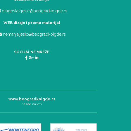
dragoslav.jesic@beogradkoigde.rs
WEB dizajn i promo materijal
nemanja.jesic@beogradkoigde.rs
SOCIJALNE MREŽE
www.beogradkoigde.rs
nazad na vrh