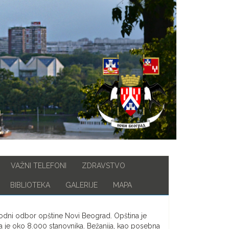
VAŽNI TELEFONI
ZDRAVSTVO
BIBLIOTEKA
GALERIJE
MAPA
odni odbor opštine Novi Beograd. Opština je
la je oko 8.000 stanovnika. Bežanija, kao posebna