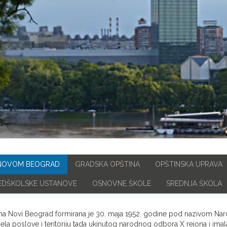
NOVOM BEOGRAD
GRADSKA OPŠTINA
OPŠTINSKA UPRAVA
EDŠKOLSKE USTANOVE
OSNOVNE ŠKOLE
SREDNJA ŠKOLA
na Novi Beograd formirana je 30. maja 1952. godine pod nazivom Nar
ela poslove i teritoriju tada ukinutog narodnog odbora X rejona i ima