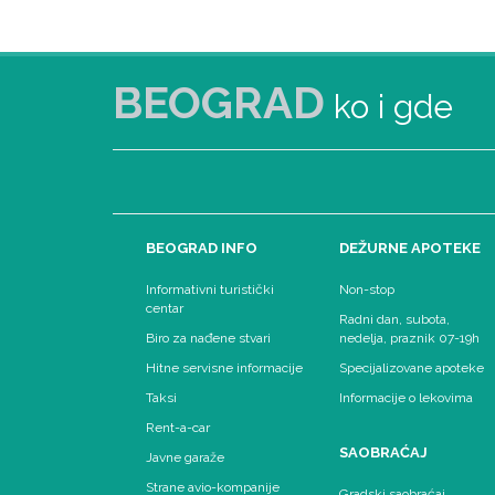
BEOGRAD
ko i gde
BEOGRAD INFO
DEŽURNE APOTEKE
Informativni turistički
Non-stop
centar
Radni dan, subota,
Biro za nađene stvari
nedelja, praznik 07-19h
Hitne servisne informacije
Specijalizovane apoteke
Taksi
Informacije o lekovima
Rent-a-car
SAOBRAĆAJ
Javne garaže
Strane avio-kompanije
Gradski saobraćaj