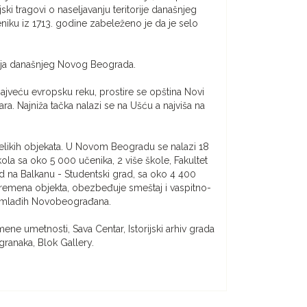
ski tragovi o naseljavanju teritorije današnjeg
ku iz 1713. godine zabeleženo je da je selo
nja današnjeg Novog Beograda.
ajveću evropsku reku, prostire se opština Novi
a. Najniža tačka nalazi se na Ušću a najviša na
a velikih objekata. U Novom Beogradu se nalazi 18
ola sa oko 5 000 učenika, 2 više škole, Fakultet
rad na Balkanu - Studentski grad, sa oko 4 400
vremena objekta, obezbeđuje smeštaj i vaspitno-
ajmlađih Novobeograđana.
 umetnosti, Sava Centar, Istorijski arhiv grada
granaka, Blok Gallery.