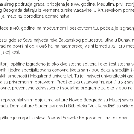
a šireg područja grada, pripojena je 1955. godine. Međutim, prvi istorij
 Beograda datiraju iz vremena turske vladavine. U Kruševskom pomeni
ija imalo 32 porodična domaćinstva.
leće 1948. godine, na močvarnom i peskovitom tlu, počela je izgrad
stu gde se Sava, najveća reka Balkanskog poluostrva, uliva u Dunav, n
ad na površini od 4 096 ha, na nadmorskoj visini između 72 i 110 metar
jskoj kosi.
ritoriji opštine izgrađeno je oko dve stotine solitera i oko šest stotin
nih i jedna specijalizovana osnovna škola sa 17 000 đaka, 5 sredljih šk
kih umetnosti i Megatrend univerzitet. Tu je i najveći univerzitetski g
ra sa privremenim boravkom. Predškolska ustanova "11. april", u 33 sa
ovne, preventivne zdravstvene i socijalne programe za oko 7 000 n
reprezentativnim objektima kulture Novog Beograda su Muzej savremene
ada, Dom kulture Studentski grad i Bilbioteka "Vuk Karadžić" sa više o
pštine je 11.april, a slava Pokrov Presvete Bogorodice - 14. oktobar.