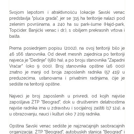
Svojom lepotom i atraktivnošću lokacije Savski venac
predstavlja "pluća grada", jer se 315 ha teritorije nalazi pod
zelenim površinama, a 240 ha su park-šume (Hajd-park,
Topčider. Banjički venac i dr.), s obiljem prekrasnih vrtova i
bašta.
Prema posiednjem popisu (2002), na ovoj teritoriji bilo je
46 166 stanovnika. Od devet mesnih zajednica po teritoriji
najveća je "Dedinje" (580 ha), a po broju stanovnika "Zapadni
Vračar" (oko 9 000). Broj stanovnika opštine (46 000)
znatno je manji od broja zaposlenih radnika (57 415) u
preduzećima, ustanovama i privatnim radnjama, čije je
sedište na teritoriji opštine.
Najveći je broj zaposlenih u privredi, od kojih najviše
zapošljava ŽTP "Beograd", dok u društvenim delatnostima
najviše radnika ima u zdravstvu i socijalnoj zaštiti (17 124), a
u obrazovanju, nauci i kulturi oko 7 209 radnika.
Opština Savski venac sedište je najznačajnijih saobraćajnih
organizacija: ŽTP "Beograd", autobuskih stanica "Beograd" i