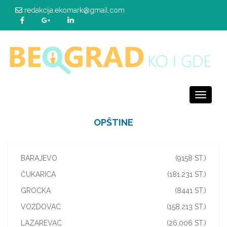
redakcija.ekomark@gmail.com
Toggle
navigati
OPŠTINE
BARAJEVO
(9158 ST.)
ČUKARICA
(181.231 ST.)
GROCKA
(8441 ST.)
VOŽDOVAC
(158.213 ST.)
LAZAREVAC
(26.006 ST.)