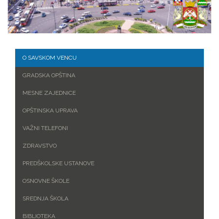
O SAVSKOM VENCU
GRADSKA OPŠTINA
MESNE ZAJEDNICE
OPŠTINSKA UPRAVA
VAŽNI TELEFONI
ZDRAVSTVO
PREDŠKOLSKE USTANOVE
OSNOVNE ŠKOLE
SREDNJA ŠKOLA
BIBLIOTEKA