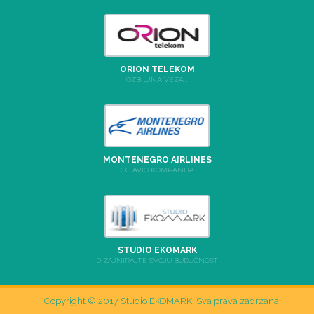
ORION TELEKOM
OZBILJNA VEZA...
MONTENEGRO AIRLINES
CG AVIO KOMPANIJA
STUDIO EKOMARK
DIZAJNIRAJTE SVOJU BUDUĆNOST
Copyright © 2017 Studio EKOMARK, Sva prava zadrzana.