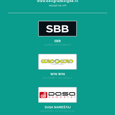
www.beogradkoigde.rs
nazad na vrh
SBB
SERBIA BROADBAND
WIN WIN
I NA NEBU I NA ZEMLJI...
DASA NAMEŠTAJ
NAMEŠTAJ ZA PRIJATELJE...