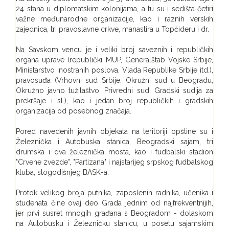
24 stana u diplomatskim kolonijama, a tu su i sedišta četiri
važne međunarodne organizacije, kao i raznih verskih
zajednica, tri pravoslavne crkve, manastira u Topčideru i dr.
Na Savskom vencu je i veliki broj saveznih i republičkih
organa uprave (republički MUP, Generalštab Vojske Srbije,
Ministarstvo inostranih poslova, Vlada Republike Srbije itd.),
pravosuđa (Vrhovni sud Srbije, Okružni sud u Beogradu,
Okružno javno tužilaštvo. Privredni sud, Gradski sudija za
prekršaje i sl.), kao i jedan broj republičkih i gradskih
organizacija od posebnog značaja.
Pored navedenih javnih objekata na teritoriji opštine su i
Železnička i Autobuska stanica, Beogradski sajam, tri
drumska i dva železnička mosta, kao i fudbalski stadion
"Crvene zvezde", "Partizana" i najstarijeg srpskog fudbalskog
kluba, stogodišnjeg BASK-a.
Protok velikog broja putnika, zaposlenih radnika, učenika i
studenata čine ovaj deo Grada jednim od najfrekventnijih,
jer prvi susret mnogih građana s Beogradom - dolaskom
na Autobusku i Železničku stanicu, u posetu sajamskim