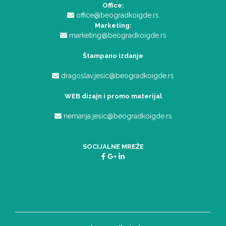
Office:
office@beogradkoigde.rs
Marketing:
marketing@beogradkoigde.rs
Štampano izdanje
dragoslav.jesic@beogradkoigde.rs
WEB dizajn i promo materijal
nemanja.jesic@beogradkoigde.rs
SOCIJALNE MREŽE