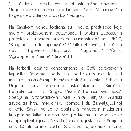
"Lasta", kao i preduzeća iz oblasti rečne privrede -
"Jugoslovensko rečno brodarstvo", "Ivan Milutinović" i
Bagersko-brodarska plovidba "Beograd".
Na Savskom vencu locirana su i velika preduzeća koje
svojom proizvodnom delatnošću i brojem zaposlenih
predstavljaju nosioce privredne aktivnosti opštine. "BIGZ",
"Beogradska industrija piva", GP "Ratko Mitrović", "Rudo", a u
oblasti trgovine "Metalservis", "Jugometal", "Čelik',
"Agrooprema", "Seme", "Dinara" itd,
Na teritoriji opštine koncentrisano je 80% zdravstvenih
kapaciteta Beograda, od kojih su po broju bolnica, klinika i
instituta najznačajniji Kliničko-bolnički centar Srbije i
Urgentni centar, Vojnomedicinska akademija, Kiiničko-
bolnički centar "Dr Dragiša Mišović". bolnica "Sveti Sava".
Specijalna ortopedsko-hirurška klinika "Banjica", Gradski
zavod za hitnu medicinsku pomoć i dr. Zahvaljujući toj
činjenici Savski venac je opština s najvećom matičnom
knjigom na Balkanu, a po nekim podacima i u Evropi. jer se
na njenoj teritoriji najviše rađa (svaki drugi stanovnik Srbije tu
se rađa), ali i umire. Opština Savski venac, pesnički rečeno,