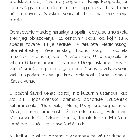
predstavlja kapiju života, a geografski i kapiju Beograda, jer
se u naš grad ne može ući niti iz njega otići a da se to ne
učini upravo sa Savskog venca ili da se bar kroz njega
prođe.
Obrazovanje mladog naraštaja u opštini odvija se u 10 škola
srednjeg obrazovanja i 11 osnovnih škola, od kojih su 5
specijalizovane. Tu je sedište i 5 fakulteta: Medicinskog,
Stomatološkog, Veterinarskog, Ekonomskog i Fakulteta
muzičkih umetnosti, kao i 2 više škole, U 14 objekata (8
vrtića i 6 kombinovanih ustanova) Dečje ustanove "Savski
venac" smešteno je oko 2 500 dece. Osnovnu zdravstvenu
zaštitu građani ostvaruju kroz delatnost Doma zdravlja
"Savski venac".
U opštini Savski venac postoji niz kulturnih ustanova. kao
što su: Jugoslovensko dramsko pozorište, Studentski
kulturni centar, "Đuro Salaj", Muzej Prvog srpskog ustanka,
Muzej afričke umetnosti. Železnički muzej, Beli dvor,
Manakova kuća, Crkveni konak, Konak kneza Miloša u
Topčideru, Kuća Branislava Nušića i dr.
Na teritoriji opštine locirano je 37 ambasada, 36 rezidencija i