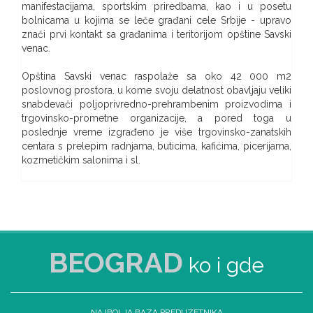
manifestacijama, sportskim priredbama, kao i u posetu
bolnicama u kojima se leče građani cele Srbije - upravo
znači prvi kontakt sa građanima i teritorijom opštine Savski
venac.
Opština Savski venac raspolaže sa oko 42 000 m2
poslovnog prostora. u kome svoju delatnost obavljaju veliki
snabdevači poljoprivredno-prehrambenim proizvodima i
trgovinsko-prometne organizacije, a pored toga u
poslednje vreme izgrađeno je više trgovinsko-zanatskih
centara s prelepim radnjama, buticima, kafićima, picerijama,
kozmetičkim salonima i sl.
BEOGRAD
ko i gde
NAJBOLJA BAZA PREDUZETNIKA