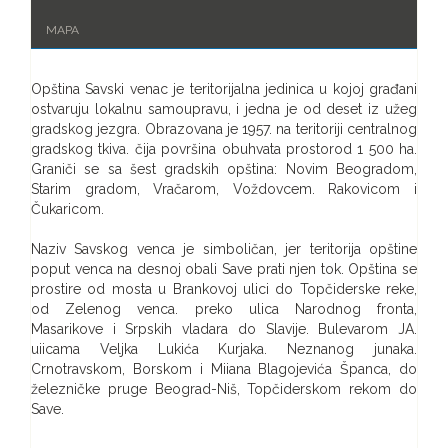
MAPA
Opština Savski venac je teritorijalna jedinica u kojoj građani
ostvaruju lokalnu samoupravu, i jedna je od deset iz užeg
gradskog jezgra. Obrazovana je 1957. na teritoriji centralnog
gradskog tkiva. čija površina obuhvata prostorod 1 500 ha.
Graniči se sa šest gradskih opština: Novim Beogradom,
Starim gradom, Vračarom, Voždovcem. Rakovicom i
Čukaricom.
Naziv Savskog venca je simboličan, jer teritorija opštine
poput venca na desnoj obali Save prati njen tok. Opština se
prostire od mosta u Brankovoj ulici do Topčiderske reke,
od Zelenog venca. preko ulica Narodnog fronta,
Masarikove i Srpskih vladara do Slavije. Bulevarom JA.
uiicama Veljka Lukića Kurjaka. Neznanog junaka.
Crnotravskom, Borskom i Miiana Blagojevića Španca, do
železničke pruge Beograd-Niš, Topčiderskom rekom do
Save.