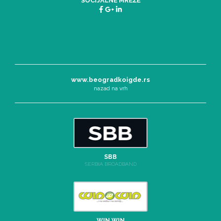
SOCIJALNE MREŽE
www.beogradkoigde.rs
nazad na vrh
SBB
SERBIA BROADBAND
WIN WIN