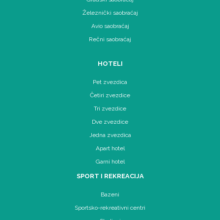
Železnički saobraćaj
Avio saobraćaj
Rečni saobraćaj
HOTELI
Pet zvezdica
Četiri zvezdice
Tri zvezdice
Dve zvezdice
Jedna zvezdica
Apart hotel
Garni hotel
SPORT I REKREACIJA
Bazeni
Sportsko-rekreativni centri