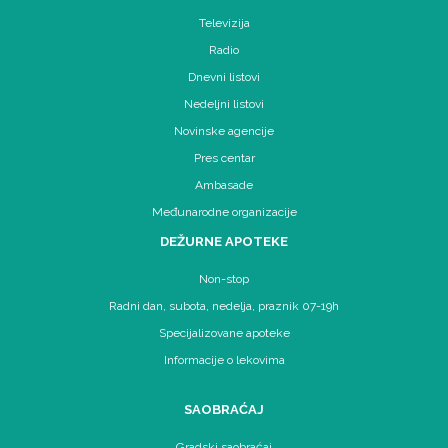
Televizija
Radio
Dnevni listovi
Nedeljni listovi
Novinske agencije
Pres centar
Ambasade
Međunarodne organizacije
DEŽURNE APOTEKE
Non-stop
Radni dan, subota, nedelja, praznik 07-19h
Specijalizovane apoteke
Informacije o lekovima
SAOBRAĆAJ
Gradski saobraćaj