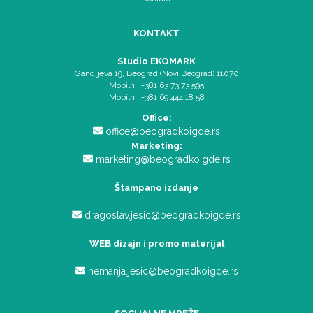
KONTAKT
Studio EKOMARK
Gandijeva 19, Beograd (Novi Beograd) 11070
Mobilni: +381 63 73 73 595
Mobilni: +381 69 444 18 58
Office:
office@beogradkoigde.rs
Marketing:
marketing@beogradkoigde.rs
Štampano izdanje
dragoslav.jesic@beogradkoigde.rs
WEB dizajn i promo materijal
nemanja.jesic@beogradkoigde.rs