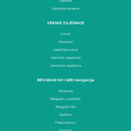
Stadioni
Sportske dvorane
VERSKE ZAJEDNICE
Crkve
Manastiri
Katoličke crkve
Islamska zajednica
Jevrejska zajednica
BEOGRAD KO I GDE navigacija
Naslovna
Beograd u prošlosti
Beograd Info
Opštine
Preduzetnici
Kontakt