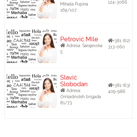
124-3066
Mihaila Pupina
169/107
Petrović Mile
+381 (62)
Adresa: Sarajevska
313-060
5
Slavić
Slobodan
+381 (63)
Adresa:
409-986
Omladinskih brigada
81/73