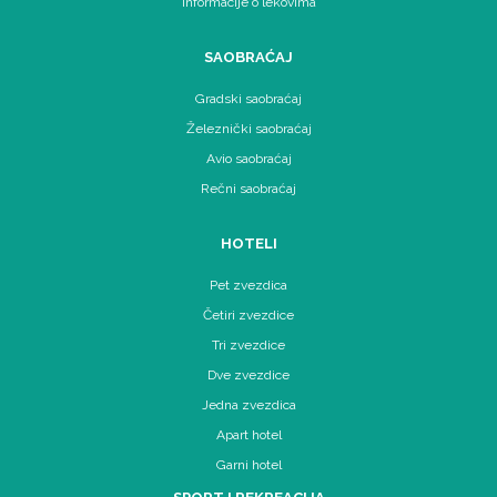
Informacije o lekovima
SAOBRAĆAJ
Gradski saobraćaj
Železnički saobraćaj
Avio saobraćaj
Rečni saobraćaj
HOTELI
Pet zvezdica
Četiri zvezdice
Tri zvezdice
Dve zvezdice
Jedna zvezdica
Apart hotel
Garni hotel