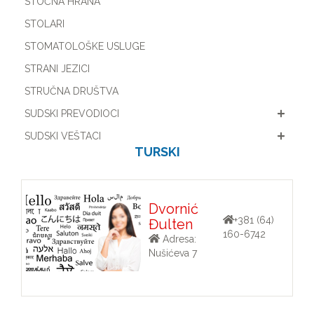
STOČNA HRANA
STOLARI
STOMATOLOŠKE USLUGE
STRANI JEZICI
STRUČNA DRUŠTVA
SUDSKI PREVODIOCI
SUDSKI VEŠTACI
TURSKI
Dvornić
+381 (64)
Đulten
160-6742
Adresa:
Nušićeva 7