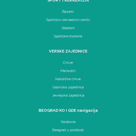
SPORT I REKREACIJA
Bazeni
Sportsko-rekreativni centri
Stadioni
Sportske dvorane
VERSKE ZAJEDNICE
Crkve
Manastiri
Katoličke crkve
Islamska zajednica
Jevrejska zajednica
BEOGRAD KO I GDE navigacija
Naslovna
Beograd u prošlosti