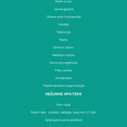
Rent-a-car
Javne garaže
Strane avio-kompanije
Hosteli
Televizija
Radio
Dnevni listovi
Nedeljni listovi
Novinske agencije
Pres centar
Ambasade
Međunarodne organizacije
DEŽURNE APOTEKE
Non-stop
Radni dan, subota, nedelja, praznik 07-19h
Specijalizovane apoteke