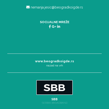
nemanja.jesic@beogradkoigde.rs
SOCIJALNE MREŽE
www.beogradkoigde.rs
nazad na vrh
SBB
SERBIA BROADBAND