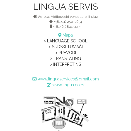
LINGUA SERVIS
Adresa: Vidikovacki venac 12 b, II ulaz
+381 (11) 250-7654
+381 (63) 844-9935
Mapa
> LANGUAGE SCHOOL
> SUDSKI TUMAČI
> PREVODI
> TRANSLATING
> INTERPRETING
www.linguaservices@gmail.com
www.lingua.co.rs