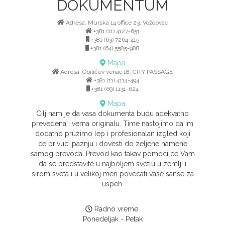
DOKUMENTUM
Adresa: Murska 14 office 23, Voždovac
+381 (11) 4127-651
+381 (63) 7264-415
+381 (64) 5585-988
Mapa
Adresa: Obilićev venac 18, CITY PASSAGE
+381 (11) 4114-494
+381 (69) 1131-624
Mapa
Cilj nam je da vasa dokumenta budu adekvatno
prevedena i verna originalu. Time nastojimo da im
dodatno pruzimo lep i profesionalan izgled koji
ce privuci paznju i dovesti do zeljene namene
samog prevoda, Prevod kao takav pomoci ce Vam
da se predstavite u najboljem svetlu u zemlji i
sirom sveta i u velikoj meri povecati vase sanse za
uspeh.
Radno vreme:
Ponedeljak - Petak