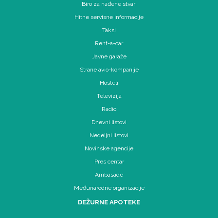
Biro za nađene stvari
Hitne servisne informacije
Taksi
Rent-a-car
Javne garaže
Strane avio-kompanije
Hosteli
Televizija
Radio
Dnevni listovi
Nedeljni listovi
Novinske agencije
Pres centar
Ambasade
Međunarodne organizacije
DEŽURNE APOTEKE