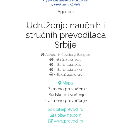
Agencija
Udruženje naučnih i
stručnih prevodilaca
Srbije
Adresa: Kičevska 9, Beograd
+381 (11) 244-1542
+381 (11) 244-2997
+381 (11) 244-2779
+381 (11) 244-0345
Mapa
- Pismeno prevođenje
- Sudsko prevođenje
- Usmeno prevođenje
upit@prevodi.rs
upit@me.com
www.prevodi.rs