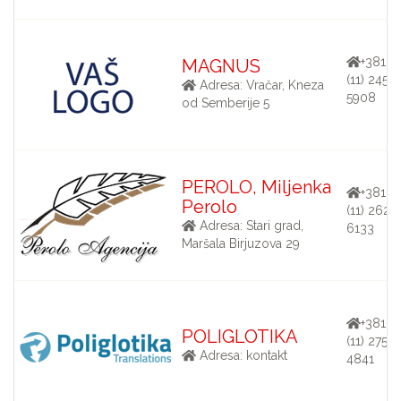
+381
MAGNUS
(11) 245-
Adresa: Vračar, Kneza
5908
od Semberije 5
PEROLO, Miljenka
+381
Perolo
(11) 262-
Adresa: Stari grad,
6133
Maršala Birjuzova 29
+381
POLIGLOTIKA
(11) 275-
Adresa: kontakt
4841