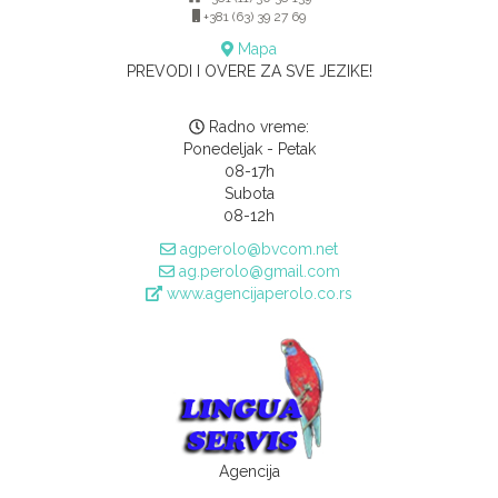
+381 (63) 39 27 69
Mapa
PREVODI I OVERE ZA SVE JEZIKE!
Radno vreme:
Ponedeljak - Petak
08-17h
Subota
08-12h
agperolo@bvcom.net
ag.perolo@gmail.com
www.agencijaperolo.co.rs
Agencija