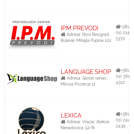
+381
IPM PREVODI
(11) 214-
Adresa: Novi Beograd,
5370
Bulevar Mihajla Pupina 10ž
+381
LANGUAGE SHOP
(11) 361-
Adresa: Savski venac,
4312
Miloša Pocerca 11
+381
LEXICA
(11) 244-
Adresa: Vračar, Alekse
2439
Nenadovića 32/III