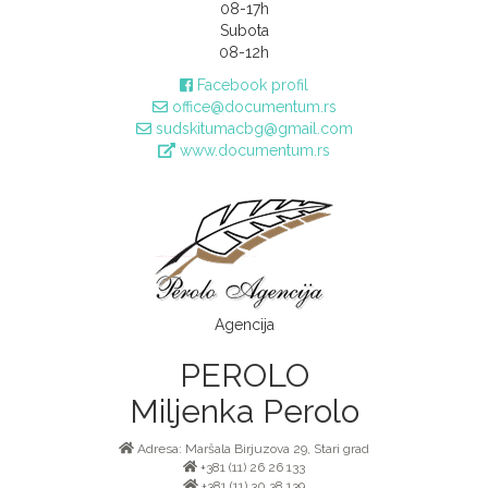
08-17h
Subota
08-12h
Facebook profil
office@documentum.rs
sudskitumacbg@gmail.com
www.documentum.rs
Agencija
PEROLO
Miljenka Perolo
Adresa: Maršala Birjuzova 29, Stari grad
+381 (11) 26 26 133
+381 (11) 30 38 139