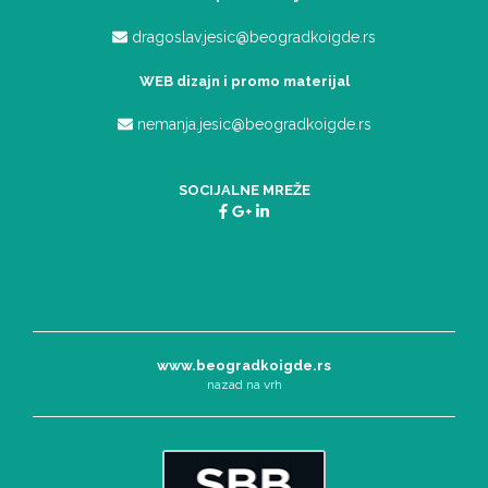
dragoslav.jesic@beogradkoigde.rs
WEB dizajn i promo materijal
nemanja.jesic@beogradkoigde.rs
SOCIJALNE MREŽE
www.beogradkoigde.rs
nazad na vrh