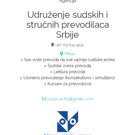
Agencija
Udruženje sudskih i
stručnih prevodilaca
Srbije
+381 (63) 844-9935
Mapa
> Sve vrste prevoda na sve važnije svetske jezike
> Sudska overa prevoda
> Lektura prevoda
> Usmeno prevođenje (konsekutivno i simultano)
> Kursevi za prevodioce
ussps.actts@gmail.com