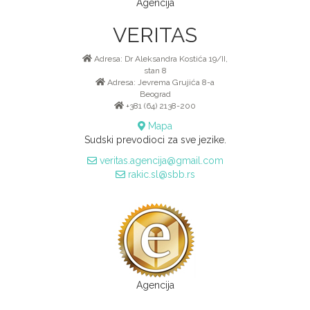
Agencija
VERITAS
Adresa: Dr Aleksandra Kostića 19/II,
stan 8
Adresa: Jevrema Grujića 8-a
Beograd
+381 (64) 2138-200
Mapa
Sudski prevodioci za sve jezike.
veritas.agencija@gmail.com
rakic.sl@sbb.rs
Agencija