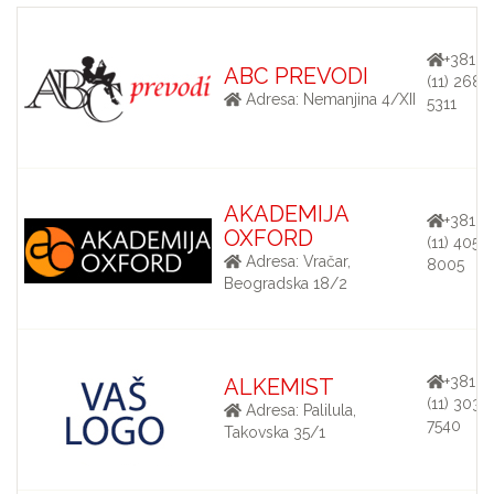
+381
ABC PREVODI
(11) 268-
Adresa: Nemanjina 4/XII
5311
AKADEMIJA
+381
OXFORD
(11) 405-
Adresa: Vračar,
8005
Beogradska 18/2
+381
ALKEMIST
(11) 303-
Adresa: Palilula,
7540
Takovska 35/1