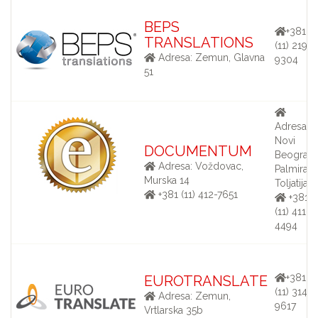
BEPS
+381
TRANSLATIONS
(11) 219-
Adresa: Zemun, Glavna
9304
51
Adresa:
Novi
DOCUMENTUM
Beograd,
Adresa: Voždovac,
Palmira
Murska 14
Toljatija 5
+381 (11) 412-7651
+381
(11) 411-
4494
+381
EUROTRANSLATE
(11) 314-
Adresa: Zemun,
9617
Vrtlarska 35b