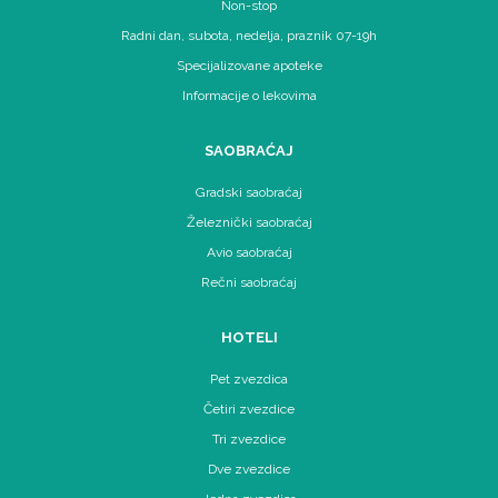
Non-stop
Radni dan, subota, nedelja, praznik 07-19h
Specijalizovane apoteke
Informacije o lekovima
SAOBRAĆAJ
Gradski saobraćaj
Železnički saobraćaj
Avio saobraćaj
Rečni saobraćaj
HOTELI
Pet zvezdica
Četiri zvezdice
Tri zvezdice
Dve zvezdice