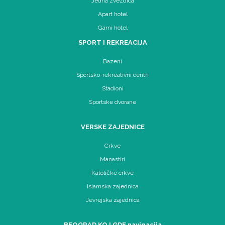
Jedna zvezdica
Apart hotel
Garni hotel
SPORT I REKREACIJA
Bazeni
Sportsko-rekreativni centri
Stadioni
Sportske dvorane
VERSKE ZAJEDNICE
Crkve
Manastiri
Katoličke crkve
Islamska zajednica
Jevrejska zajednica
BEOGRAD KO I GDE navigacija