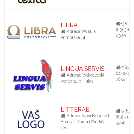
+381
LIBRA
(65) 367-
Adresa: Palilula,
0320
Primorska 14
+381
LINGUA SERVIS
(11) 250-
Adresa: Vidikovacki
7654
venac 12 b II ulaz
LITTERAE
+381
Adresa: Novi Beograd,
(63) 713-
Bulevar Zorana Đinđića
3398
12d