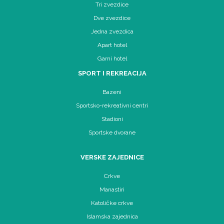
Tri zvezdice
Dve zvezdice
Jedna zvezdica
Apart hotel
Garni hotel
SPORT I REKREACIJA
Bazeni
Sportsko-rekreativni centri
Stadioni
Sportske dvorane
VERSKE ZAJEDNICE
Crkve
Manastiri
Katoličke crkve
Islamska zajednica