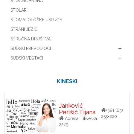
STOČNA HRANA
STOLARI
STOMATOLOŠKE USLUGE
STRANI JEZICI
STRUČNA DRUŠTVA
SUDSKI PREVODIOCI
SUDSKI VEŠTACI
KINESKI
Janković
+381 (63)
Perišić Tijana
255-220
Adresa: Tikveška
22/9