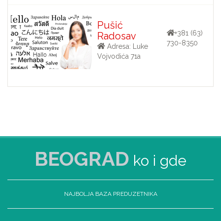
Pušić
+381 (63)
Radosav
730-8350
Adresa: Luke
Vojvodića 71a
BEOGRAD
ko i gde
NAJBOLJA BAZA PREDUZETNIKA