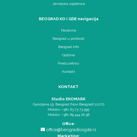
Jevrejska zajednica
BEOGRAD KO I GDE navigacija
Naslovna
Beograd u prošlosti
Beograd Info
Opštine
Preduzetnici
Kontakt
KONTAKT
Studio EKOMARK
Gandijeva 19, Beograd (Novi Beograd) 11070
Mobilni: +381 63 73 73 595
Mobilni: +381 69 444 18 58
Office:
office@beogradkoigde.rs
Marketing: