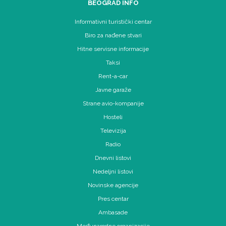
BEOGRAD INFO
Informativni turistički centar
Biro za nađene stvari
Hitne servisne informacije
Taksi
Rent-a-car
Javne garaže
Strane avio-kompanije
Hosteli
Televizija
Radio
Dnevni listovi
Nedeljni listovi
Novinske agencije
Pres centar
Ambasade
Međunarodne organizacije