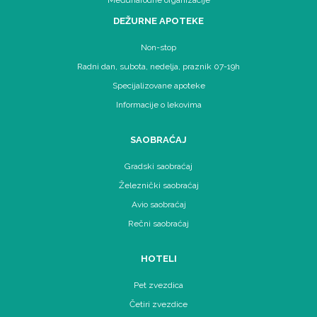
DEŽURNE APOTEKE
Non-stop
Radni dan, subota, nedelja, praznik 07-19h
Specijalizovane apoteke
Informacije o lekovima
SAOBRAĆAJ
Gradski saobraćaj
Železnički saobraćaj
Avio saobraćaj
Rečni saobraćaj
HOTELI
Pet zvezdica
Četiri zvezdice