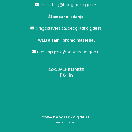
marketing@beogradkoigde.rs
Štampano izdanje
dragoslav.jesic@beogradkoigde.rs
WEB dizajn i promo materijal
nemanja.jesic@beogradkoigde.rs
SOCIJALNE MREŽE
www.beogradkoigde.rs
nazad na vrh