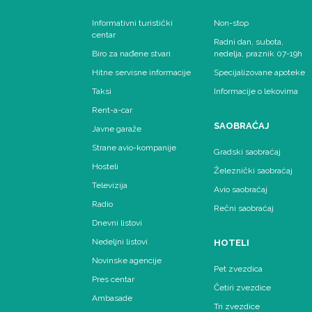
Informativni turistički
Non-stop
centar
Radni dan, subota,
Biro za nađene stvari
nedelja, praznik 07-19h
Hitne servisne informacije
Specijalizovane apoteke
Taksi
Informacije o lekovima
Rent-a-car
SAOBRAĆAJ
Javne garaže
Strane avio-kompanije
Gradski saobraćaj
Hosteli
Železnički saobraćaj
Televizija
Avio saobraćaj
Radio
Rečni saobraćaj
Dnevni listovi
Nedeljni listovi
HOTELI
Novinske agencije
Pet zvezdica
Pres centar
Četiri zvezdice
Ambasade
Tri zvezdice