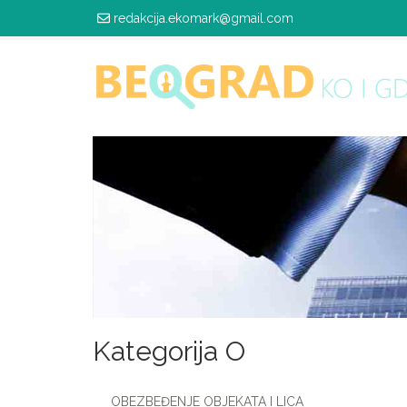
redakcija.ekomark@gmail.com
Kategorija O
OBEZBEĐENJE OBJEKATA I LICA