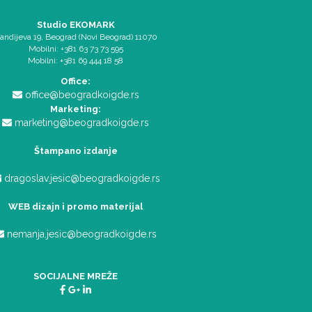
Studio EKOMARK
andijeva 19, Beograd (Novi Beograd) 11070
Mobilni: +381 63 73 73 595
Mobilni: +381 69 444 18 58
Office:
office@beogradkoigde.rs
Marketing:
marketing@beogradkoigde.rs
Štampano izdanje
dragoslav.jesic@beogradkoigde.rs
WEB dizajn i promo materijal
nemanja.jesic@beogradkoigde.rs
SOCIJALNE MREŽE