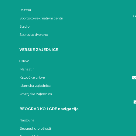
Bazeni
G
Sportsko-rekreativni centri
Stadioni
Sportske dvorane
VERSKE ZAJEDNICE
Crkve
Manastiri
Katoličke crkve
Islamska zajednica
Jevrejska zajednica
BEOGRAD KO I GDE navigacija
Naslovna
Beograd u prošlosti