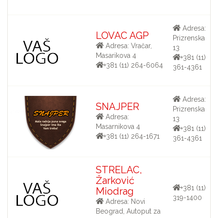
Adresa:
LOVAC AGP
Prizrenska
Adresa: Vračar,
13
Masarikova 4
+381 (11)
+381 (11) 264-6064
361-4361
Adresa:
SNAJPER
Prizrenska
Adresa:
13
Masarnikova 4
+381 (11)
+381 (11) 264-1671
361-4361
STRELAC,
Žarković
+381 (11)
Miodrag
319-1400
Adresa: Novi
Beograd, Autoput za