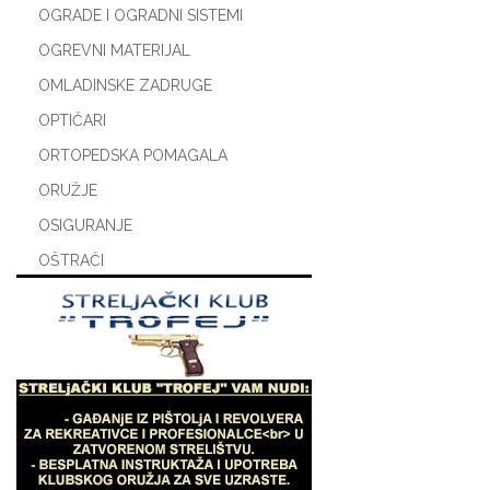
OGRADE I OGRADNI SISTEMI
OGREVNI MATERIJAL
OMLADINSKE ZADRUGE
OPTIČARI
ORTOPEDSKA POMAGALA
ORUŽJE
OSIGURANJE
OŠTRAČI