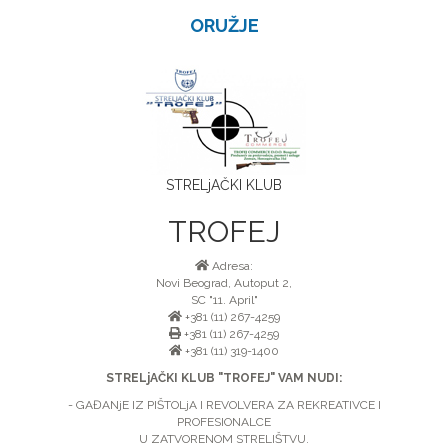
ORUŽJE
STRELjAČKI KLUB
TROFEJ
Adresa:
Novi Beograd, Autoput 2,
SC "11. April"
+381 (11) 267-4259
+381 (11) 267-4259
+381 (11) 319-1400
STRELjAČKI KLUB "TROFEJ" VAM NUDI:
- GAĐANjE IZ PIŠTOLjA I REVOLVERA ZA REKREATIVCE I
PROFESIONALCE
U ZATVORENOM STRELIŠTVU.