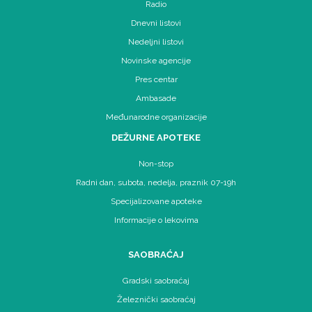
Radio
Dnevni listovi
Nedeljni listovi
Novinske agencije
Pres centar
Ambasade
Međunarodne organizacije
DEŽURNE APOTEKE
Non-stop
Radni dan, subota, nedelja, praznik 07-19h
Specijalizovane apoteke
Informacije o lekovima
SAOBRAĆAJ
Gradski saobraćaj
Železnički saobraćaj