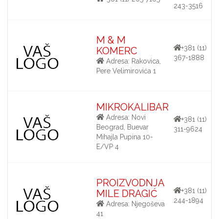
243-3516
M & M
+381 (11)
KOMERC
367-1888
Adresa: Rakovica,
Pere Velimirovića 1
MIKROKALIBAR
Adresa: Novi
+381 (11)
Beograd, Buevar
311-9624
Mihajla Pupina 10-
E/VP 4
PROIZVODNJA
+381 (11)
MILE DRAGIĆ
244-1894
Adresa: Njegoševa
41