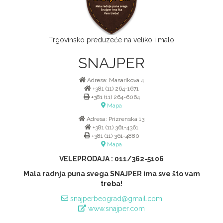
Trgovinsko preduzeće na veliko i malo
SNAJPER
Adresa: Masarikova 4
+381 (11) 264-1671
+381 (11) 264-6064
Mapa
Adresa: Prizrenska 13
+381 (11) 361-4361
+381 (11) 361-4880
Mapa
VELEPRODAJA : 011/362-5106
Mala radnja puna svega SNAJPER ima sve što vam
treba!
snajperbeograd@gmail.com
www.snajper.com