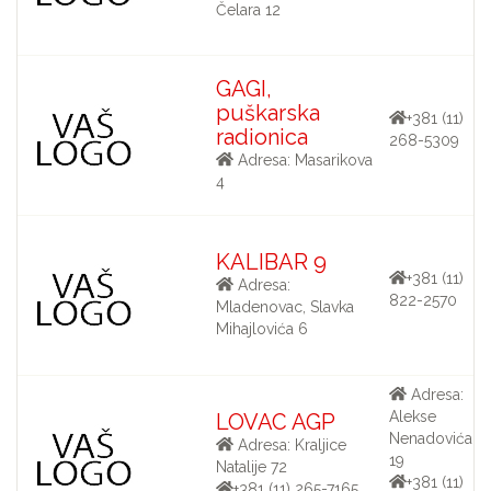
Čelara 12
GAGI,
puškarska
+381 (11)
radionica
268-5309
Adresa: Masarikova
4
KALIBAR 9
+381 (11)
Adresa:
822-2570
Mladenovac, Slavka
Mihajlovića 6
Adresa:
Alekse
LOVAC AGP
Nenadovića
Adresa: Kraljice
19
Natalije 72
+381 (11)
+381 (11) 265-7165