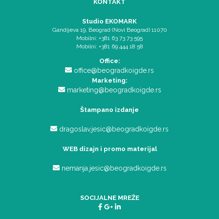
KONTAKT
Studio EKOMARK
Gandijeva 19, Beograd (Novi Beograd) 11070
Mobilni: +381 63 73 73 595
Mobilni: +381 69 444 18 58
Office:
office@beogradkoigde.rs
Marketing:
marketing@beogradkoigde.rs
Štampano izdanje
dragoslav.jesic@beogradkoigde.rs
WEB dizajn i promo materijal
nemanja.jesic@beogradkoigde.rs
SOCIJALNE MREŽE