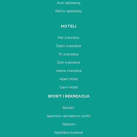
Avio saobraćaj
Rečni saobraćaj
HOTELI
Pet zvezdica
Četiri zvezdice
Tri zvezdice
Dve zvezdice
Jedna zvezdica
Apart hotel
Garni hotel
SPORT I REKREACIJA
Bazeni
Sportsko-rekreativni centri
Stadioni
Sportske dvorane