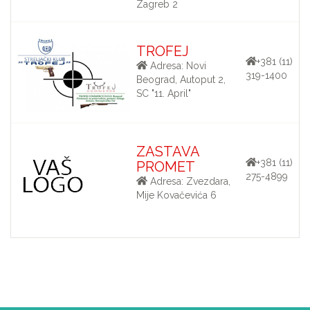
Zagreb 2
TROFEJ
+381 (11)
Adresa: Novi
319-1400
Beograd, Autoput 2,
SC "11. April"
ZASTAVA
+381 (11)
PROMET
275-4899
Adresa: Zvezdara,
Mije Kovačevića 6