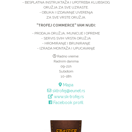
- BESPLATNA INSTRUKTAŽA I UPOTREBA KLUBSKOG
ORUŽJA ZA SVE UZRASTE.
- OBUKA I IZDAVANjE UVERENjA
ZA SVE VRSTE ORUŽJA.
"TROFEJ COMMERCE" VAM NUDI:
- PRODAJA ORUŽJA, MUNICIJE I OPREME
- SERVIS SVIH VRSTA ORUŽJA
- HROMIRANjE I BRUNIRANjE
- IZRADA MONTAŽA I UPUCAVANjE
Radno vreme:
Radnim danima
09-21h
Subotom
10-18h
Mapa
sktrofej@eunet.rs
www.sk-trofej.rs
Facebook profil