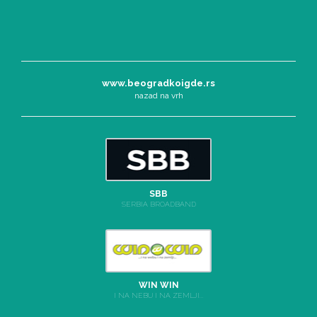
www.beogradkoigde.rs
nazad na vrh
SBB
SERBIA BROADBAND
WIN WIN
I NA NEBU I NA ZEMLJI...