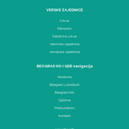
VERSKE ZAJEDNICE
Crkve
Manastiri
Katoličke crkve
Islamska zajednica
Jevrejska zajednica
BEOGRAD KO I GDE navigacija
Naslovna
Beograd u prošlosti
Beograd Info
Opštine
Preduzetnici
Kontakt