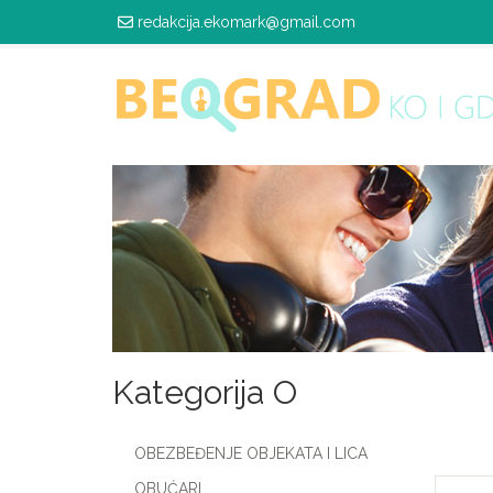
redakcija.ekomark@gmail.com
Kategorija O
OBEZBEĐENJE OBJEKATA I LICA
OBUĆARI