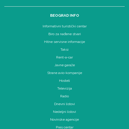
BEOGRAD INFO
Informativni turistički centar
Biro za nađene stvari
Hitne servisne informacije
Taksi
Rent-a-car
Javne garaže
Strane avio-kompanije
Hosteli
Televizija
Radio
Dnevni listovi
Nedeljni listovi
Novinske agencije
Pres centar