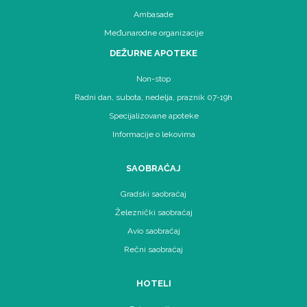
Ambasade
Međunarodne organizacije
DEŽURNE APOTEKE
Non-stop
Radni dan, subota, nedelja, praznik 07-19h
Specijalizovane apoteke
Informacije o lekovima
SAOBRAĆAJ
Gradski saobraćaj
Železnički saobraćaj
Avio saobraćaj
Rečni saobraćaj
HOTELI