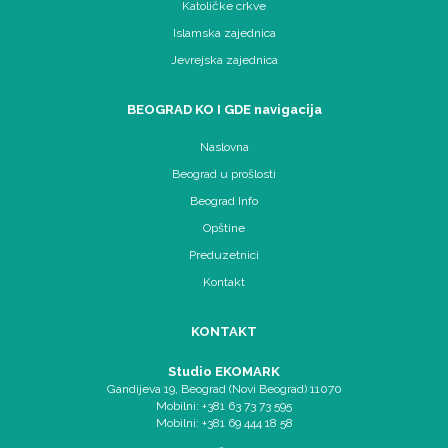
Katoličke crkve
Islamska zajednica
Jevrejska zajednica
BEOGRAD KO I GDE navigacija
Naslovna
Beograd u prošlosti
Beograd Info
Opštine
Preduzetnici
Kontakt
KONTAKT
Studio EKOMARK
Gandijeva 19, Beograd (Novi Beograd) 11070
Mobilni: +381 63 73 73 595
Mobilni: +381 69 444 18 58