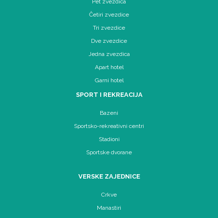
Pet zvezdica
Četiri zvezdice
Tri zvezdice
Dve zvezdice
Jedna zvezdica
Apart hotel
Garni hotel
SPORT I REKREACIJA
Bazeni
Sportsko-rekreativni centri
Stadioni
Sportske dvorane
VERSKE ZAJEDNICE
Crkve
Manastiri