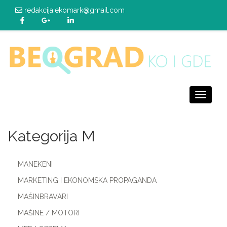
redakcija.ekomark@gmail.com
Toggle
navigati
Kategorija M
MANEKENI
MARKETING I EKONOMSKA PROPAGANDA
MAŠINBRAVARI
MAŠINE / MOTORI