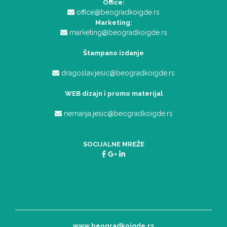
Office:
office@beogradkoigde.rs
Marketing:
marketing@beogradkoigde.rs
Štampano izdanje
dragoslav.jesic@beogradkoigde.rs
WEB dizajn i promo materijal
nemanja.jesic@beogradkoigde.rs
SOCIJALNE MREŽE
www.beogradkoigde.rs