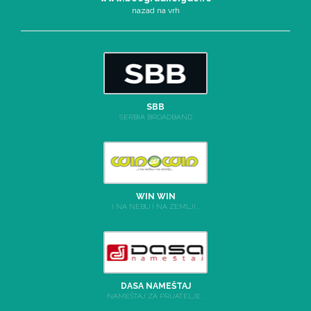
nazad na vrh
SBB
SERBIA BROADBAND
WIN WIN
I NA NEBU I NA ZEMLJI...
DASA NAMEŠTAJ
NAMEŠTAJ ZA PRIJATELJE...