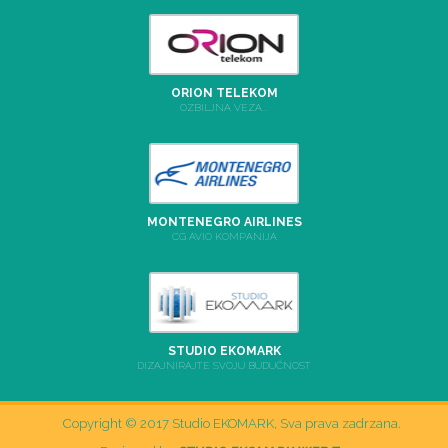
ORION TELEKOM
OZBILJNA VEZA...
MONTENEGRO AIRLINES
CG AVIO KOMPANIJA
STUDIO EKOMARK
DIZAJNIRAJTE SVOJU BUDUĆNOST
Copyright © 2017 Studio EKOMARK, Sva prava zadrzana.