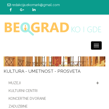
redakcija.ekomark@gmail.com
Toggle
navigati
KULTURA - UMETNOST - PROSVETA
MUZEJI
KULTURNI CENTRI
KONCERTNE DVORANE
ZADUŽBINE