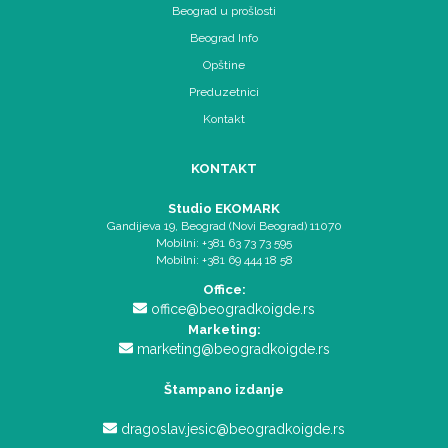
Beograd u prošlosti
Beograd Info
Opštine
Preduzetnici
Kontakt
KONTAKT
Studio EKOMARK
Gandijeva 19, Beograd (Novi Beograd) 11070
Mobilni: +381 63 73 73 595
Mobilni: +381 69 444 18 58
Office:
office@beogradkoigde.rs
Marketing:
marketing@beogradkoigde.rs
Štampano izdanje
dragoslav.jesic@beogradkoigde.rs