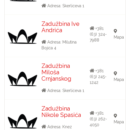
Adresa: Skerlićeva 1
Zadužbina Ive
+381
Andrića
(63) 324-
Mapa
7988
Adresa: Milutina
Bojića 4
Zadužbina
+381
Miloša
(63) 245-
Crnjanskog
Mapa
1242
Adresa: Skerlićeva 1
Zadužbina
+381
Nikole Spasića
(63) 262-
Mapa
4050
Adresa: Knez