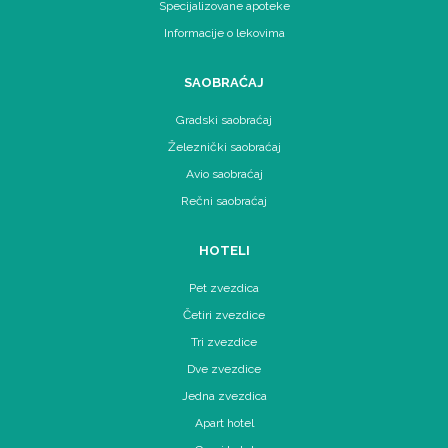
Specijalizovane apoteke
Informacije o lekovima
SAOBRAĆAJ
Gradski saobraćaj
Železnički saobraćaj
Avio saobraćaj
Rečni saobraćaj
HOTELI
Pet zvezdica
Četiri zvezdice
Tri zvezdice
Dve zvezdice
Jedna zvezdica
Apart hotel