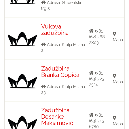
Adresa: Studentski
trg 5
Vukova
+381
zadužbina
(62) 268-
Mapa
2803
Adresa: Kralja Milana
2
Zadužbina
+381
Branka Ćopića
(63) 323-
Mapa
2524
Adresa: Kralja Milana
23
Zadužbina
+381
Desanke
(63) 243-
Maksimović
Mapa
6780