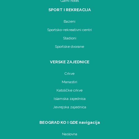
Garni hotel
SPORT I REKREACIJA
Bazeni
Sportsko-rekreativni centri
Stadioni
Sportske dvorane
VERSKE ZAJEDNICE
Crkve
Manastiri
Katoličke crkve
Islamska zajednica
Jevrejska zajednica
BEOGRAD KO I GDE navigacija
Naslovna