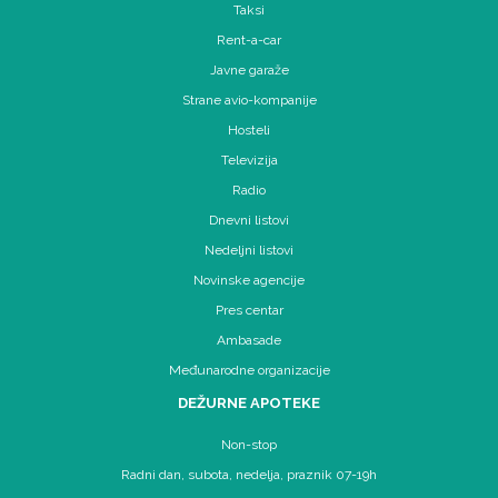
Taksi
Rent-a-car
Javne garaže
Strane avio-kompanije
Hosteli
Televizija
Radio
Dnevni listovi
Nedeljni listovi
Novinske agencije
Pres centar
Ambasade
Međunarodne organizacije
DEŽURNE APOTEKE
Non-stop
Radni dan, subota, nedelja, praznik 07-19h