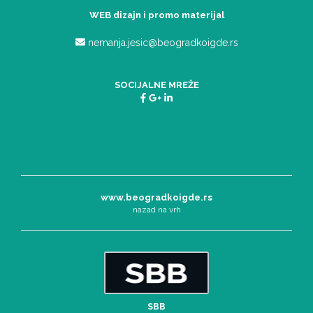
WEB dizajn i promo materijal
nemanja.jesic@beogradkoigde.rs
SOCIJALNE MREŽE
www.beogradkoigde.rs
nazad na vrh
SBB